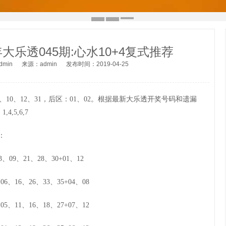
9年大乐透045期:心水10+4复式推荐
dmin 来源：admin 发布时间：2019-04-25
、10、12、31，后区：01、02。根据最新大乐透开奖号码和遗漏
,5,6,7
：
3、09、21、28、30+01、12
：06、16、26、33、35+04、08
：05、11、16、18、27+07、12