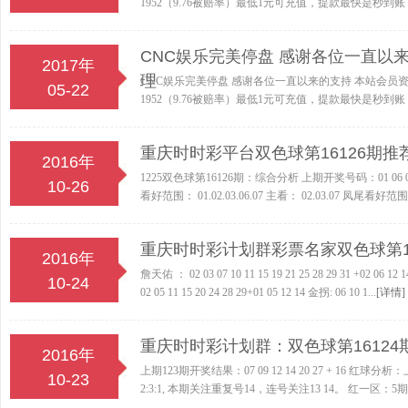
1952（9.76被赔率）最低1元可充值，提款最快是秒到账！ 联
CNC娱乐完美停盘 感谢各位一直以
2017年
理
CNC娱乐完美停盘 感谢各位一直以来的支持 本站会员
05-22
1952（9.76被赔率）最低1元可充值，提款最快是秒到账！ 联系
重庆时时彩平台双色球第16126期推
2016年
1225双色球第16126期：综合分析 上期开奖号码：01 06 08
10-26
看好范围： 01.02.03.06.07 主看： 02.03.07 凤尾看好范围：
重庆时时彩计划群彩票名家双色球第1
2016年
詹天佑 ： 02 03 07 10 11 15 19 21 25 28 29 31 +02 06 
10-24
02 05 11 15 20 24 28 29+01 05 12 14 金拐: 06 10 1...
[详情]
重庆时时彩计划群：双色球第1612
2016年
上期123期开奖结果：07 09 12 14 20 27 + 16 红球
10-23
2:3:1, 本期关注重复号14，连号关注13 14。 红一区：5期