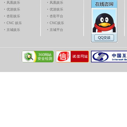
凤凰娱乐
凤凰娱乐
优游娱乐
优游娱乐
杏彩娱乐
杏彩平台
CNC 娱乐
CNC娱乐
京城娱乐
京城平台