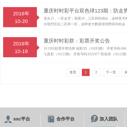
重庆时时彩平台双色球123期：防走
2016年
龙头15，一区走空；凤尾29，三区四码强出，这样奖号
10-20
出现空区在二区和一区，这样使大数获得强势回补机会，后
重庆时时彩群：彩票开奖公告
2016年
10.19日彩票开奖结果 福彩3D（16285期） 开奖号码:848 排
10-19
七星彩（16123期） 开奖号码:6521977 双色球（16122期）
首页
1
2
下一页
ssc平台
合作平台
加入团队